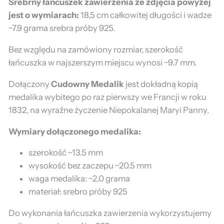
Srebrny łańcuszek zawierzenia ze zdjęcia powyżej
jest o wymiarach:
18,5 cm całkowitej długości i wadze
~7.9 grama srebra próby 925.
Bez względu na zamówiony rozmiar, szerokość
łańcuszka w najszerszym miejscu wynosi ~9.7 mm.
Dołączony
Cudowny Medalik
jest dokładną kopią
medalika wybitego po raz pierwszy we Francji w roku
1832, na wyraźne życzenie Niepokalanej Maryi Panny.
Wymiary dołączonego medalika:
szerokość ~13.5 mm
wysokość bez zaczepu ~20.5 mm
waga medalika: ~2.0 grama
materiał: srebro próby 925
Do wykonania łańcuszka zawierzenia wykorzystujemy