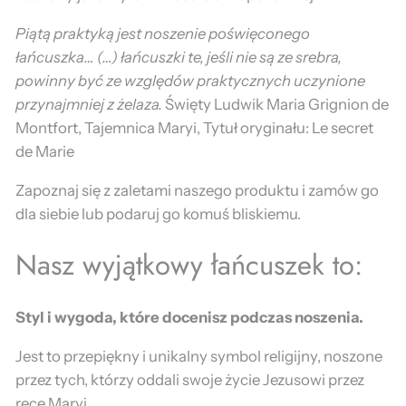
r
e
Piątą praktyką jest noszenie poświęconego
b
łańcuszka… (…) łańcuszki te, jeśli nie są ze srebra,
r
powinny być ze względów praktycznych uczynione
a
przynajmniej z żelaza.
Święty Ludwik Maria Grignion de
Montfort, Tajemnica Maryi, Tytuł oryginału: Le secret
de Marie
Zapoznaj się z zaletami naszego produktu i zamów go
dla siebie lub podaruj go komuś bliskiemu.
Nasz wyjątkowy łańcuszek to:
Styl i wygoda, które docenisz podczas noszenia.
Jest to przepiękny i unikalny symbol religijny, noszone
przez tych, którzy oddali swoje życie Jezusowi przez
ręce Maryi.