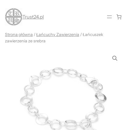
Przejdź
do
Trust24.pl
treści
Strona główna
/
Łańcuchy Zawierzenia
/ Łańcuszek
zawierzenia ze srebra