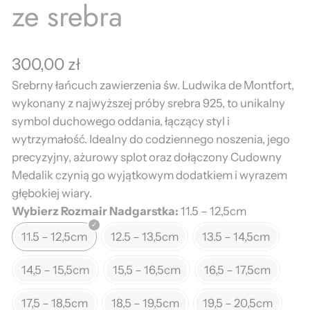
ze srebra
300,00
zł
Srebrny łańcuch zawierzenia św. Ludwika de Montfort,
wykonany z najwyższej próby srebra 925, to unikalny
symbol duchowego oddania, łączący styl i
wytrzymałość. Idealny do codziennego noszenia, jego
precyzyjny, ażurowy splot oraz dołączony Cudowny
Medalik czynią go wyjątkowym dodatkiem i wyrazem
głębokiej wiary.
Wybierz Rozmair Nadgarstka
11.5 – 12,5cm
11.5 – 12,5cm
12.5 – 13,5cm
13.5 – 14,5cm
14,5 – 15,5cm
15,5 – 16,5cm
16,5 – 17,5cm
17,5 – 18,5cm
18,5 – 19,5cm
19,5 – 20,5cm