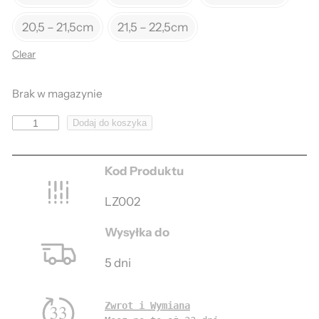
20,5 – 21,5cm
21,5 – 22,5cm
Clear
Brak w magazynie
i
Dodaj do koszyka
l
o
Kod Produktu
ś
ć
LZ002
Ł
Wysyłka do
a
ń
5 dni
c
u
Zwrot i Wymiana
s