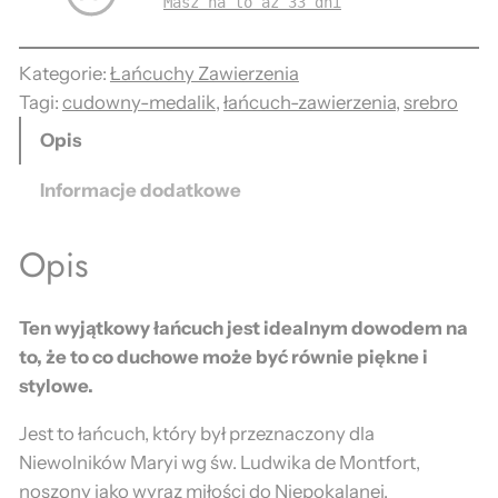
Masz na to aż 33 dni
z
e
k
Kategorie:
Łańcuchy Zawierzenia
z
Tagi:
cudowny-medalik
, 
łańcuch-zawierzenia
, 
srebro
a
Opis
w
i
Informacje dodatkowe
e
r
Opis
z
e
Ten wyjątkowy łańcuch jest idealnym dowodem na
n
to, że to co duchowe może być równie piękne i
i
stylowe.
a
z
Jest to łańcuch, który był przeznaczony dla
e
Niewolników Maryi wg św. Ludwika de Montfort,
s
noszony jako wyraz miłości do Niepokalanej.