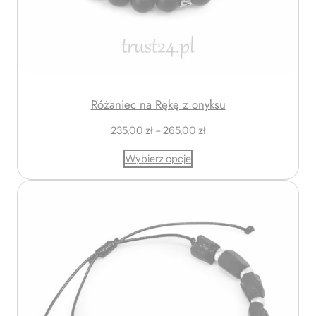
Różaniec na Rękę z onyksu
Z
235,00
zł
–
265,00
zł
a
Wybierz opcje
k
r
e
s
c
e
n
:
o
d
2