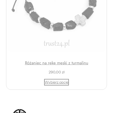
3
5
,
0
0
z
ł
d
o
2
Różaniec na rękę męski z turmalinu
6
290,00
zł
5
,
Wybierz opcje
0
0
z
ł