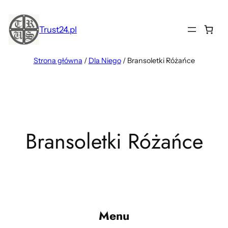
Przejdź
do
Trust24.pl
treści
Strona główna
/
Dla Niego
/ Bransoletki Różańce
Bransoletki Różańce
Menu