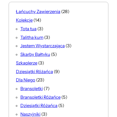
2
Łańcuchy Zawierzenia
28
8
1
Kolekcje
14
p
4
3
Tota tua
3
r
p
p
3
Talitha kum
3
o
r
r
p
d
3
Jestem Wystarczająca
3
o
o
r
u
p
d
5
Skarby Bałtyku
5
d
o
k
r
u
p
u
3
Szkaplerze
3
d
t
o
k
r
k
p
u
9
Dziesiątki Różańca
9
ó
d
t
o
t
r
k
p
w
u
2
Dla Niego
23
ó
d
y
o
t
r
k
3
w
u
7
Bransoletki
7
d
y
o
t
p
k
p
u
5
Bransoletki Różańce
5
d
y
r
t
r
k
p
u
5
Dziesiątki Różańca
5
o
ó
o
t
r
k
p
d
3
Naszyjniki
3
w
d
y