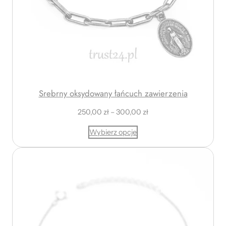
Srebrny oksydowany łańcuch zawierzenia
Z
250,00
zł
–
300,00
zł
a
Wybierz opcje
k
r
e
s
c
e
n
:
o