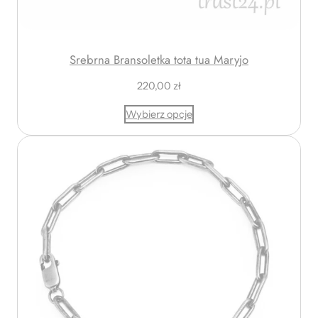
ł
d
o
2
Srebrna Bransoletka tota tua Maryjo
5
220,00
zł
0
,
Wybierz opcje
0
0
z
ł