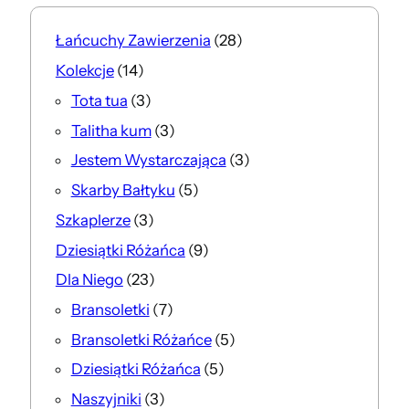
2
Łańcuchy Zawierzenia
28
8
1
Kolekcje
14
p
4
3
Tota tua
3
r
p
p
3
Talitha kum
3
o
r
r
p
d
3
Jestem Wystarczająca
3
o
o
r
u
p
d
5
Skarby Bałtyku
5
d
o
k
r
u
p
u
3
Szkaplerze
3
d
t
o
k
r
k
p
u
9
Dziesiątki Różańca
9
ó
d
t
o
t
r
k
p
w
u
2
Dla Niego
23
ó
d
y
o
t
r
k
3
w
u
7
Bransoletki
7
d
y
o
t
p
k
p
u
5
Bransoletki Różańce
5
d
y
r
t
r
k
p
u
5
Dziesiątki Różańca
5
o
ó
o
t
r
k
p
d
3
Naszyjniki
3
w
d
y