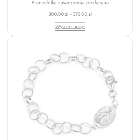
Bransoletka zawierzenia pozłacana
Z
300,00
zł
–
376,00
zł
a
Wybierz opcje
k
r
e
s
c
e
n
:
o
d
3
0
0
,
0
0