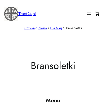
Przejdź
do
Trust24.pl
treści
Strona główna
/
Dla Niej
/ Bransoletki
Bransoletki
Menu