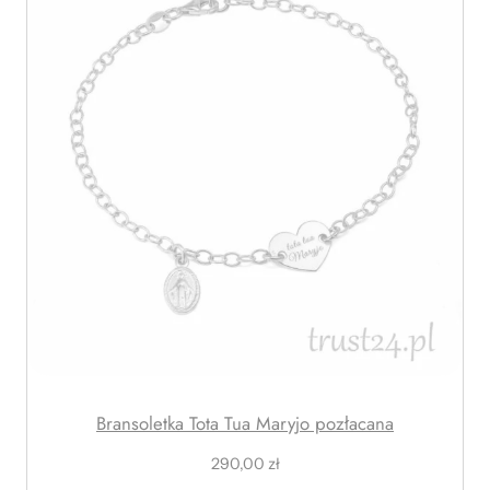
ł
Bransoletka Tota Tua Maryjo pozłacana
290,00
zł