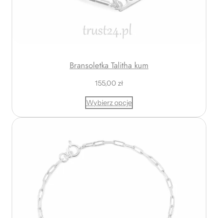
z
ł
d
o
1
Bransoletka Talitha kum
2
155,00
zł
0
,
Wybierz opcje
7
5
z
ł