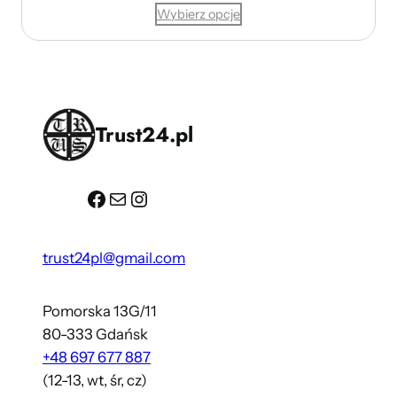
Wybierz opcje
Trust24.pl
Facebook
Mail
Instagram
trust24pl@gmail.com
Pomorska 13G/11
80-333 Gdańsk
+48 697 677 887
(12-13, wt, śr, cz)