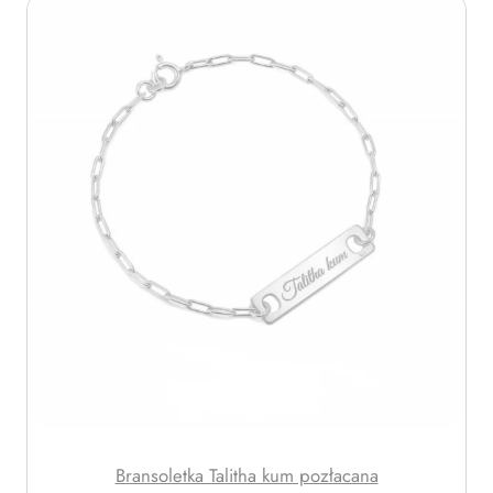
z
ł
Bransoletka Talitha kum pozłacana