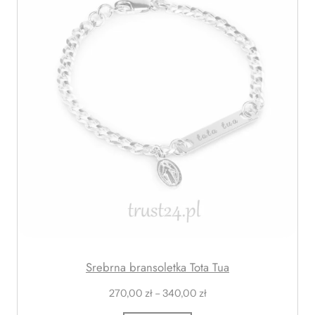
ó
ó
w
w
Srebrna bransoletka Tota Tua
Z
270,00
zł
–
340,00
zł
a