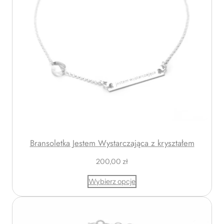
d
2
5
0
,
0
0
z
ł
d
o
3
Bransoletka Jestem Wystarczająca z kryształem
0
200,00
zł
0
,
Wybierz opcje
0
0
z