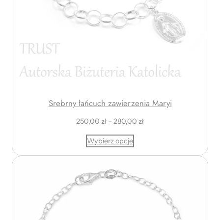
0
,
0
0
z
ł
d
o
2
Srebrny łańcuch zawierzenia Maryi
8
Z
250,00
zł
–
280,00
zł
0
a
,
Wybierz opcje
k
0
r
0
e
s
z
c
ł
e
n
: